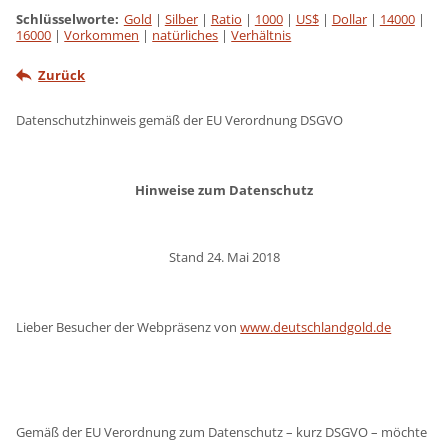
Schlüsselworte
:
Gold
|
Silber
|
Ratio
|
1000
|
US$
|
Dollar
|
14000
|
16000
|
Vorkommen
|
natürliches
|
Verhältnis
Zurück
Datenschutzhinweis gemäß der EU Verordnung DSGVO
Hinweise zum Datenschutz
Stand 24. Mai 2018
Lieber Besucher der Webpräsenz von
www.deutschlandgold.de
Gemäß der EU Verordnung zum Datenschutz – kurz DSGVO – möchte