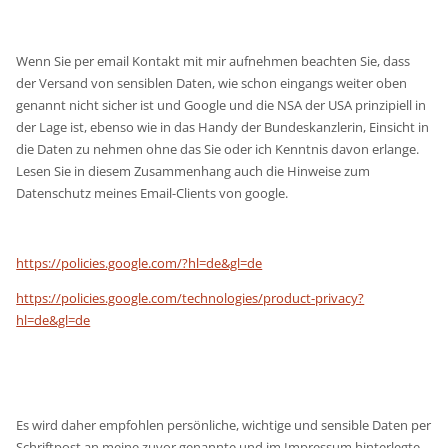
Wenn Sie per email Kontakt mit mir aufnehmen beachten Sie, dass
der Versand von sensiblen Daten, wie schon eingangs weiter oben
genannt nicht sicher ist und Google und die NSA der USA prinzipiell in
der Lage ist, ebenso wie in das Handy der Bundeskanzlerin, Einsicht in
die Daten zu nehmen ohne das Sie oder ich Kenntnis davon erlange.
Lesen Sie in diesem Zusammenhang auch die Hinweise zum
Datenschutz meines Email-Clients von google.
https://policies.google.com/?hl=de&gl=de
https://policies.google.com/technologies/product-privacy?
hl=de&gl=de
Es wird daher empfohlen persönliche, wichtige und sensible Daten per
Schriftpost an meine zuvor genannte und im Impressum hinterlegte