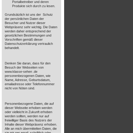
Portalbetreiber und deren
Produkte sich durch zu lesen.
Grundsätzlich ist uns der Schutz
der persönlichen Daten der
Besucher und Nutzer dieser
Webpräsenz sehr wichtig. Die Daten
werden daher entsprechend der
gesetzlichen Bestimmungen und
Vorschriften gemäß dieser
Datenschutzerklärung vertraulich
behandelt.
Denken Sie daran, dass für den
Besuch der Webseiten von
www.klasse-sehen .de
personenbezogenen Daten, wie
Name, Adresse, Geburtsdatum,
emailadresse oder Telefonnummer
nicht von Nöten sind.
Personenbezogene Daten, die auf
dieser Webseite erhoben werden
oder vielleicht in Zukunft erhoben
werden sollten, werden nur auf
freiwilliger Basis des Nutzers der
Inhalte dieser Webpräsenz erhoben.
Alle an mich übermittelten Daten, die
sie mir per email, schriftlich oder