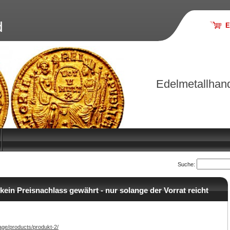
d
E
Edelmetallhan
Suche:
kein Preisnachlass gewährt - nur solange der Vorrat reicht
age/products/produkt-2/