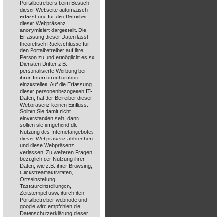
Portalbetreibers beim Besuch
dieser Webseite automatisch
erfasst und für den Betreiber
dieser Webpräsenz
anonymisiert dargestellt. Die
Erfassung dieser Daten lässt
theoretisch Rückschlüsse für
den Portalbetreiber auf ihre
Person zu und ermöglicht es so
Diensten Dritter z.B.
personalisierte Werbung bei
ihren Internetrecherchen
einzustellen. Auf die Erfassung
dieser personenbezogenen IT-
Daten, hat der Betreiber dieser
Webpräsenz keinen Einfluss.
Sollten Sie damit nicht
einverstanden sein, dann
sollten sie umgehend die
Nutzung des Internetangebotes
dieser Webpräsenz abbrechen
und diese Webpräsenz
verlassen. Zu weiteren Fragen
bezüglich der Nutzung ihrer
Daten, wie z.B. ihrer Browsing,
Clickstreamaktivitäten,
Ortseinstellung,
Tastatureinstellungen,
Zeitstempel usw. durch den
Portalbetreiber webnode und
google wird empfohlen die
Datenschutzerklärung dieser