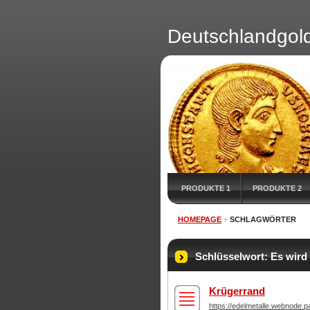
Deutschlandgol
PRODUKTE 1
PRODUKTE 2
HOMEPAGE
SCHLAGWÖRTER
Schlüsselwort: Es wird 
Krügerrand
https://edelmetalle.webnode.p