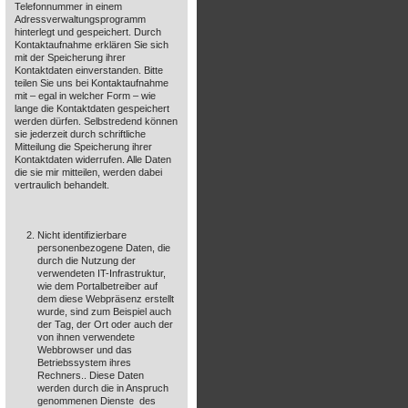
Telefonnummer in einem
Adressverwaltungsprogramm
hinterlegt und gespeichert. Durch
Kontaktaufnahme erklären Sie sich
mit der Speicherung ihrer
Kontaktdaten einverstanden. Bitte
teilen Sie uns bei Kontaktaufnahme
mit – egal in welcher Form – wie
lange die Kontaktdaten gespeichert
werden dürfen. Selbstredend können
sie jederzeit durch schriftliche
Mitteilung die Speicherung ihrer
Kontaktdaten widerrufen. Alle Daten
die sie mir mitteilen, werden dabei
vertraulich behandelt.
Nicht identifizierbare
personenbezogene Daten, die
durch die Nutzung der
verwendeten IT-Infrastruktur,
wie dem Portalbetreiber auf
dem diese Webpräsenz erstellt
wurde, sind zum Beispiel auch
der Tag, der Ort oder auch der
von ihnen verwendete
Webbrowser und das
Betriebssystem ihres
Rechners.. Diese Daten
werden durch die in Anspruch
genommenen Dienste des