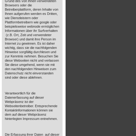
Grund des von Ihnen verwendeten
Browsers oder die
Betreiberplattform, deren Inhalte von
Ihnen aufgerufen werden es Dritten,
wie Dienstleistern oder
Plattformbetreibern wie google oder
beispielsweise webnode ermöglichen
Informationen über ihr Surfverhalten
(z.B. Ort, Zeit und verwendeter
Browser) und damit ihre Person im
Internet zu gewinnen. Es ist daher
wichtig, dass sie die nachfolgenden
Hinweise sorgfältig durchlesen und
zur Kenntnis nehmen. Besuchen Sie
diese Webseiten nicht und verlassen
Sie diese umgehend, wenn sie mit
den nachfolgenden Hinweisen zum
Datenschutz nicht einverstanden
sind oder diese ablehnen.
Verantwortlich für die
Datenerfassung auf dieser
Webpräsenz ist der
Webseitenbetreiber. Entsprechende
Kontaktinformationen können sie
dem auf dieser Webpräsenz
hinterlegten Impressum entnehmen.
Die Erfassung ihrer Daten auf dieser