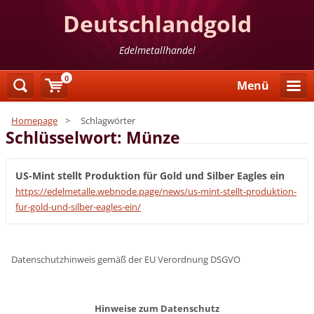
Deutschlandgold
Edelmetallhandel
0
Menü
Homepage
>
Schlagwörter
Schlüsselwort: Münze
US-Mint stellt Produktion für Gold und Silber Eagles ein
https://edelmetalle.webnode.page/news/us-mint-stellt-produktion-
fur-gold-und-silber-eagles-ein/
Datenschutzhinweis gemäß der EU Verordnung DSGVO
Hinweise zum Datenschutz