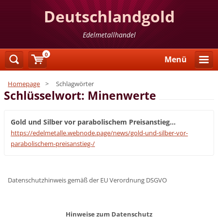
Deutschlandgold
Edelmetallhandel
0
Menü
Homepage
>
Schlagwörter
Schlüsselwort: Minenwerte
Gold und Silber vor parabolischem Preisanstieg...
https://edelmetalle.webnode.page/news/gold-und-silber-vor-
parabolischem-preisanstieg-/
Datenschutzhinweis gemäß der EU Verordnung DSGVO
Hinweise zum Datenschutz