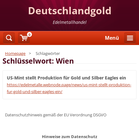
Deutschlandgold
Edelmetallhandel
0
Menü
Homepage
>
Schlagwörter
Schlüsselwort: Wien
US-Mint stellt Produktion für Gold und Silber Eagles ein
https://edelmetalle.webnode.page/news/us-mint-stellt-produktion-
fur-gold-und-silber-eagles-ein/
Datenschutzhinweis gemäß der EU Verordnung DSGVO
Hinweise zum Datenschutz