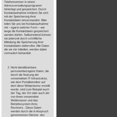
Telefonnummer in einem
Adressverwaltungsprogramm
hinterlegt und gespeichert. Durch
Kontaktaufnahme erklären Sie sich
mit der Speicherung ihrer
Kontaktdaten einverstanden. Bitte
teilen Sie uns bei Kontaktaufnahme
mit – egal in welcher Form – wie
lange die Kontaktdaten gespeichert
werden dürfen. Selbstredend können
sie jederzeit durch schriftliche
Mitteilung die Speicherung ihrer
Kontaktdaten widerrufen. Alle Daten
die sie mir mitteilen, werden dabei
vertraulich behandelt.
Nicht identifizierbare
personenbezogene Daten, die
durch die Nutzung der
verwendeten IT-Infrastruktur,
wie dem Portalbetreiber auf
dem diese Webpräsenz erstellt
wurde, sind zum Beispiel auch
der Tag, der Ort oder auch der
von ihnen verwendete
Webbrowser und das
Betriebssystem ihres
Rechners.. Diese Daten
werden durch die in Anspruch
genommenen Dienste des