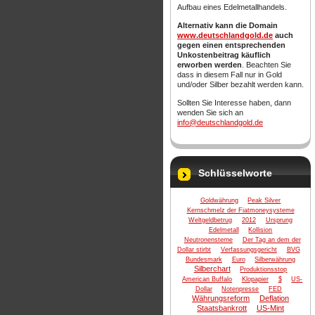
Aufbau eines Edelmetallhandels.
Alternativ kann die Domain
www.deutschlandgold.de
auch
gegen einen entsprechenden
Unkostenbeitrag käuflich
erworben werden
. Beachten Sie
dass in diesem Fall nur in Gold
und/oder Silber bezahlt werden kann.
Sollten Sie Interesse haben, dann
wenden Sie sich an
info@deutschlandgold.de
Schlüsselworte
Goldwährung
Peak Silver
Kernschmelz der Fiatmoneysysteme
Weltgeldbetrug
2012
Ursprung
Edelmetall
Kollision
Neutronensterne
Der Tag an dem der
Dollar stirbt
Verfassungsgericht
BVG
Bundesmark
Euro
Silberwährung
Silberchart
Produktionsstop
American Buffalo
Klopapier
$
US-
Dollar
Notenpresse
FED
Währungsreform
Deflation
Staatsbankrott
US-Mint