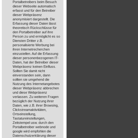
Portalbetreibers beim Besuch
dieser Webseite automatisch
erfasst und für den Betreiber
dieser Webpräsenz
anonymisiert dargestellt. Die
Erfassung dieser Daten lässt
theoretisch Rückschlüsse für
den Portalbetreiber auf ihre
Person zu und ermöglicht es so
Diensten Dritter z.B.
personalisierte Werbung bei
ihren Internetrecherchen
einzustellen. Auf die Erfassung
dieser personenbezogenen IT-
Daten, hat der Betreiber dieser
Webpräsenz keinen Einfluss.
Sollten Sie damit nicht
einverstanden sein, dann
sollten sie umgehend die
Nutzung des Internetangebotes
dieser Webpräsenz abbrechen
und diese Webpräsenz
verlassen. Zu weiteren Fragen
bezüglich der Nutzung ihrer
Daten, wie z.B. ihrer Browsing,
Clickstreamaktivitäten,
Ortseinstellung,
Tastatureinstellungen,
Zeitstempel usw. durch den
Portalbetreiber webnode und
google wird empfohlen die
Datenschutzerklärung dieser