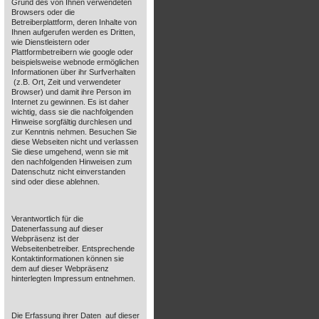
Grund des von Ihnen verwendeten
Browsers oder die
Betreiberplattform, deren Inhalte von
Ihnen aufgerufen werden es Dritten,
wie Dienstleistern oder
Plattformbetreibern wie google oder
beispielsweise webnode ermöglichen
Informationen über ihr Surfverhalten
(z.B. Ort, Zeit und verwendeter
Browser) und damit ihre Person im
Internet zu gewinnen. Es ist daher
wichtig, dass sie die nachfolgenden
Hinweise sorgfältig durchlesen und
zur Kenntnis nehmen. Besuchen Sie
diese Webseiten nicht und verlassen
Sie diese umgehend, wenn sie mit
den nachfolgenden Hinweisen zum
Datenschutz nicht einverstanden
sind oder diese ablehnen.
Verantwortlich für die
Datenerfassung auf dieser
Webpräsenz ist der
Webseitenbetreiber. Entsprechende
Kontaktinformationen können sie
dem auf dieser Webpräsenz
hinterlegten Impressum entnehmen.
Die Erfassung ihrer Daten auf dieser