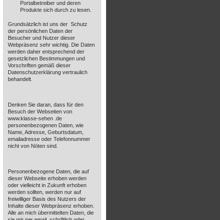
Portalbetreiber und deren
Produkte sich durch zu lesen.
Grundsätzlich ist uns der Schutz
der persönlichen Daten der
Besucher und Nutzer dieser
Webpräsenz sehr wichtig. Die Daten
werden daher entsprechend der
gesetzlichen Bestimmungen und
Vorschriften gemäß dieser
Datenschutzerklärung vertraulich
behandelt.
Denken Sie daran, dass für den
Besuch der Webseiten von
www.klasse-sehen .de
personenbezogenen Daten, wie
Name, Adresse, Geburtsdatum,
emailadresse oder Telefonnummer
nicht von Nöten sind.
Personenbezogene Daten, die auf
dieser Webseite erhoben werden
oder vielleicht in Zukunft erhoben
werden sollten, werden nur auf
freiwilliger Basis des Nutzers der
Inhalte dieser Webpräsenz erhoben.
Alle an mich übermittelten Daten, die
sie mir per email, schriftlich oder